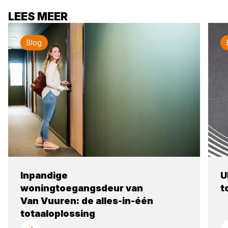
LEES MEER
Blog
Inpandige
U
woningtoegangsdeur van
t
Van Vuuren: de alles-in-één
totaaloplossing