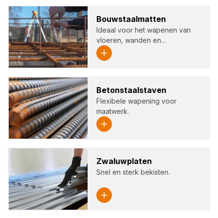
Bouw­staal­mat­ten
Ideaal voor het wapenen van
vloeren, wanden en…
Beton­staal­sta­ven
Flexibele wapening voor
maatwerk.
Zwa­luw­pla­ten
Snel en sterk bekisten.