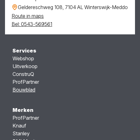
Geldereschweg 108, 7104 AL Winterswijk-Meddo
Route in maps
Bel: 0543-569561
Services
Webshop
Uitverkoop
ConstruQ
ProfPartner
Bouwblad
Merken
ProfPartner
Knauf
Stanley