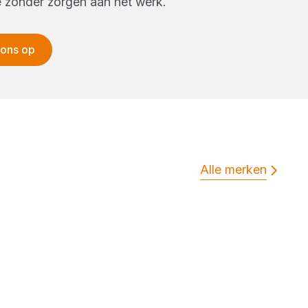
e zonder zorgen aan het werk.
 ons op
Alle merken