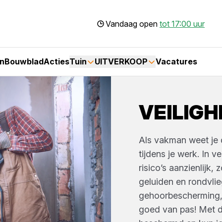
Vandaag open
tot 17:00 uur
n
Bouwblad
Acties
Tuin
UITVERKOOP
Vacatures
VEILIGH
Als vakman weet je d
tijdens je werk. In 
risico’s aanzienlijk, 
geluiden en rondvli
gehoorbescherming, v
goed van pas! Met d