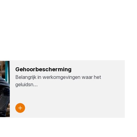
Gehoor­be­scher­ming
Belangrijk in werkomgevingen waar het
geluidsn…