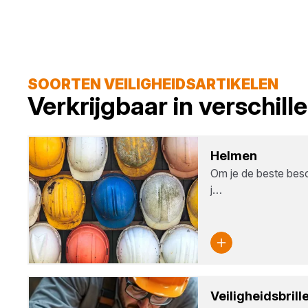
SOORTEN VEILIGHEIDSARTIKELEN
Verkrijgbaar in verschil
Hel­men
Om je de beste besc
j…
Vei­lig­heids­bril­l