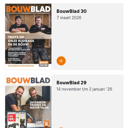
Bouw­Blad
30
7 maart 2026
Bouw­Blad
29
14 november t/m 2 januari '26