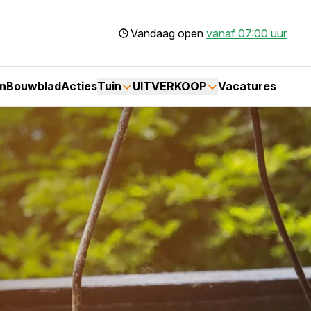
Vandaag open
vanaf 07:00 uur
n
Bouwblad
Acties
Tuin
UITVERKOOP
Vacatures