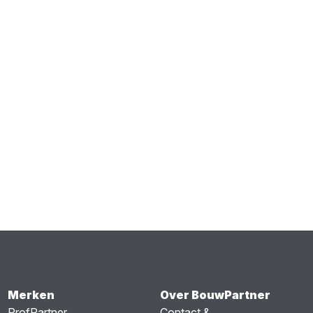
Merken
Over BouwPartner
ProfPartner
Contact &