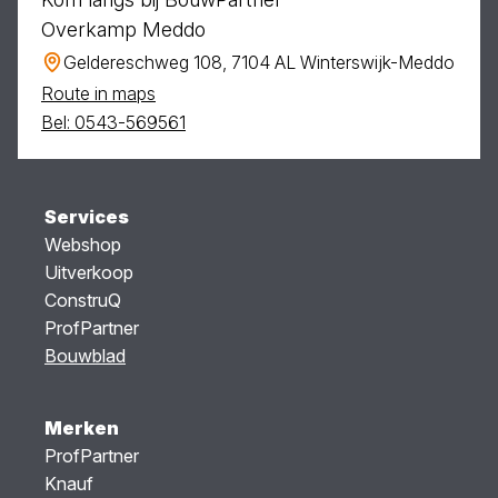
Overkamp Meddo
Geldereschweg 108, 7104 AL Winterswijk-Meddo
Route in maps
Bel: 0543-569561
Services
Webshop
Uitverkoop
ConstruQ
ProfPartner
Bouwblad
Merken
ProfPartner
Knauf