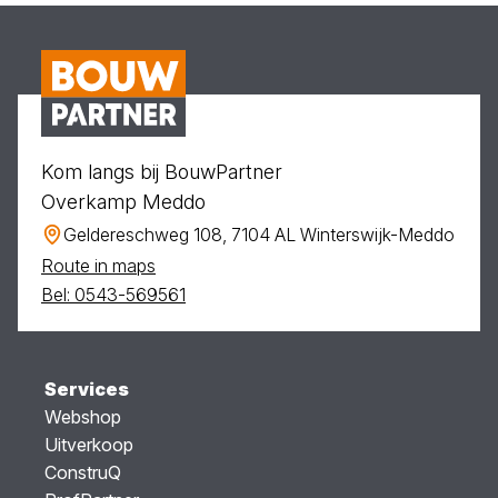
Kom langs bij BouwPartner
Overkamp Meddo
Geldereschweg 108, 7104 AL Winterswijk-Meddo
Route in maps
Bel: 0543-569561
Services
Webshop
Uitverkoop
ConstruQ